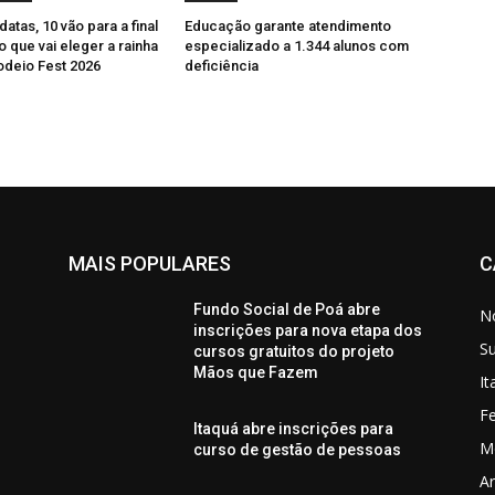
atas, 10 vão para a final
Educação garante atendimento
 que vai eleger a rainha
especializado a 1.344 alunos com
odeio Fest 2026
deficiência
MAIS POPULARES
C
Fundo Social de Poá abre
No
inscrições para nova etapa dos
S
cursos gratuitos do projeto
Mãos que Fazem
I
Fe
Itaquá abre inscrições para
M
curso de gestão de pessoas
Ar