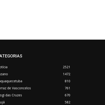
ATEGORIAS
tícia
2521
uzano
1472
taquaquecetuba
810
rraz de Vasconcelos
761
ogi das Cruzes
670
ujá
582