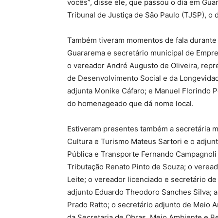
vocês”, disse ele, que passou o dia em Gu
Tribunal de Justiça de São Paulo (TJSP), o
Também tiveram momentos de fala durante a
Guararema e secretário municipal de Empr
o vereador André Augusto de Oliveira, repr
de Desenvolvimento Social e da Longevidad
adjunta Monike Cáfaro; e Manuel Florindo P
do homenageado que dá nome local.
Estiveram presentes também a secretária mu
Cultura e Turismo Mateus Sartori e o adjun
Pública e Transporte Fernando Campagnoli 
Tributação Renato Pinto de Souza; o vereado
Leite; o vereador licenciado e secretário de
adjunto Eduardo Theodoro Sanches Silva; a
Prado Ratto; o secretário adjunto de Meio 
da Secretaria de Obras, Meio Ambiente e Be