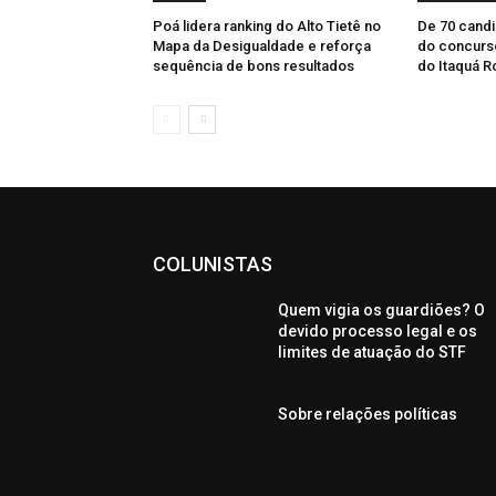
Poá lidera ranking do Alto Tietê no
De 70 candid
Mapa da Desigualdade e reforça
do concurso
sequência de bons resultados
do Itaquá R
COLUNISTAS
Quem vigia os guardiões? O
devido processo legal e os
limites de atuação do STF
Sobre relações políticas