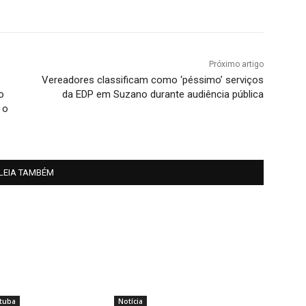
Próximo artigo
Vereadores classificam como ‘péssimo’ serviços
o
da EDP em Suzano durante audiência pública
 o
LEIA TAMBÉM
tuba
Notícia