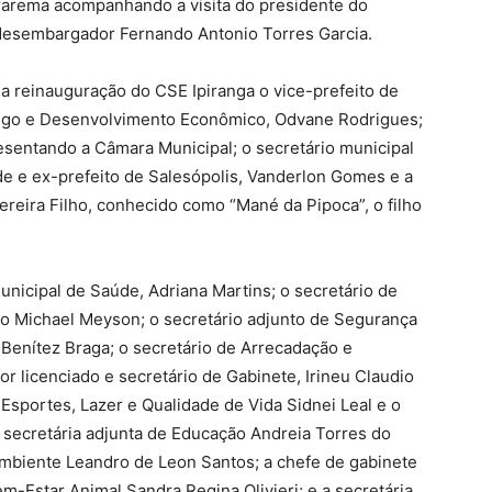
ararema acompanhando a visita do presidente do
 desembargador Fernando Antonio Torres Garcia.
 reinauguração do CSE Ipiranga o vice-prefeito de
ego e Desenvolvimento Econômico, Odvane Rodrigues;
esentando a Câmara Municipal; o secretário municipal
e e ex-prefeito de Salesópolis, Vanderlon Gomes e a
ereira Filho, conhecido como “Mané da Pipoca”, o filho
nicipal de Saúde, Adriana Martins; o secretário de
to Michael Meyson; o secretário adjunto de Segurança
Benítez Braga; o secretário de Arrecadação e
r licenciado e secretário de Gabinete, Irineu Claudio
 Esportes, Lazer e Qualidade de Vida Sidnei Leal e o
 secretária adjunta de Educação Andreia Torres do
Ambiente Leandro de Leon Santos; a chefe de gabinete
m-Estar Animal Sandra Regina Olivieri; e a secretária