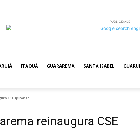
PUBLICIDADE
ARUJÁ
ITAQUÁ
GUARAREMA
SANTA ISABEL
GUARU
ura CSE Ipiranga
rarema reinaugura CSE