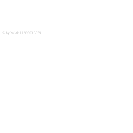
© by hallak 11 99803 3929