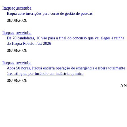
Itaquaquecetuba
Itaquá abre inscrições para curso de gestão de pessoas
08/08/2026
Itaquaquecetuba
De 70 candidatas, 10 vão para a final do concurso que vai eleger a rainha
do Itaquá Rodeio Fest 2026
08/08/2026
Itaquaquecetuba
Após 50 horas, Itaquá encerra operação de emergência e libera totalmente
área atingida por incêndio em indústria química
08/08/2026
AN