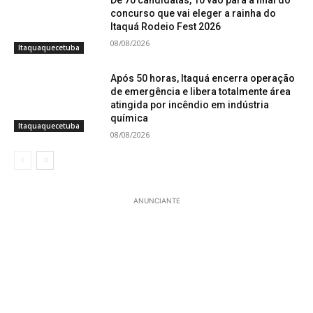
De 70 candidatas, 10 vão para a final do
concurso que vai eleger a rainha do
Itaquá Rodeio Fest 2026
08/08/2026
Itaquaquecetuba
Após 50 horas, Itaquá encerra operação
de emergência e libera totalmente área
atingida por incêndio em indústria
química
Itaquaquecetuba
08/08/2026
ANUNCIANTE