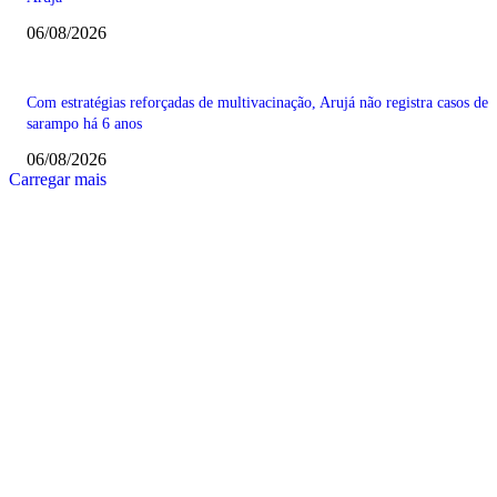
06/08/2026
Com estratégias reforçadas de multivacinação, Arujá não registra casos de
sarampo há 6 anos
06/08/2026
Carregar mais
COLUNISTAS
Quem vigia os guardiões? O devido processo legal e os limites de atuação 
STF
Sobre relações políticas
Favela, comunidade ou periferia