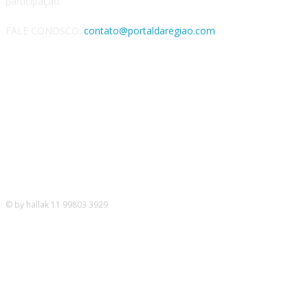
participação.
FALE CONOSCO:
contato@portaldaregiao.com
REDES SOCIAIS
© by hallak 11 99803 3929