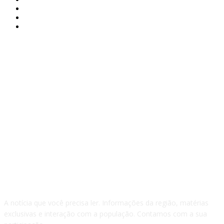
Arujá
581
Poá
403
São Paulo
375
QUEM SOMOS
A notícia que você precisa ler. Informações da região, matérias
exclusivas e interação com a população. Contamos com a sua