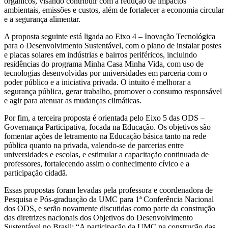
orgânicos, visando contribuir com a redução de impactos
ambientais, emissões e custos, além de fortalecer a economia circular
e a segurança alimentar.
A proposta seguinte está ligada ao Eixo 4 – Inovação Tecnológica
para o Desenvolvimento Sustentável, com o plano de instalar postes
e placas solares em indústrias e bairros periféricos, incluindo
residências do programa Minha Casa Minha Vida, com uso de
tecnologias desenvolvidas por universidades em parceria com o
poder público e a iniciativa privada. O intuito é melhorar a
segurança pública, gerar trabalho, promover o consumo responsável
e agir para atenuar as mudanças climáticas.
Por fim, a terceira proposta é orientada pelo Eixo 5 das ODS –
Governança Participativa, focada na Educação. Os objetivos são
fomentar ações de letramento na Educação básica tanto na rede
pública quanto na privada, valendo-se de parcerias entre
universidades e escolas, e estimular a capacitação continuada de
professores, fortalecendo assim o conhecimento cívico e a
participação cidadã.
Essas propostas foram levadas pela professora e coordenadora de
Pesquisa e Pós-graduação da UMC para 1ª Conferência Nacional
dos ODS, e serão novamente discutidas como parte da construção
das diretrizes nacionais dos Objetivos do Desenvolvimento
Sustentável no Brasil: “A participação da UMC na construção das