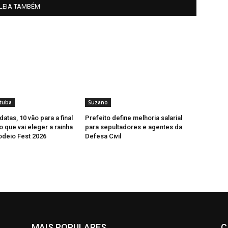
LEIA TAMBÉM
tuba
Suzano
atas, 10 vão para a final
Prefeito define melhoria salarial
 que vai eleger a rainha
para sepultadores e agentes da
odeio Fest 2026
Defesa Civil
MAIS POPULARES
C