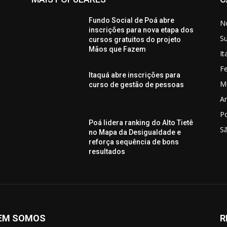
Fundo Social de Poá abre
No
inscrições para nova etapa dos
S
cursos gratuitos do projeto
Mãos que Fazem
I
Fe
Itaquá abre inscrições para
M
curso de gestão de pessoas
Ar
P
Poá lidera ranking do Alto Tietê
S
no Mapa da Desigualdade e
reforça sequência de bons
resultados
EM SOMOS
R