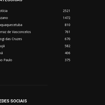
tícia
2521
uzano
1472
taquaquecetuba
810
rraz de Vasconcelos
761
ogi das Cruzes
670
ujá
582
oá
406
ão Paulo
375
EDES SOCIAIS