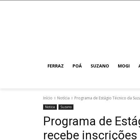
FERRAZ
POÁ
SUZANO
MOGI
Início
Notícia
Programa de Estágio Técnico da Suzan
Notícia
Suzano
Programa de Está
recebe inscrições a