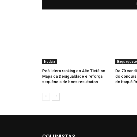
Notícia
Itaquaquece
Poá lidera ranking do Alto Tietê no
De 70 candid
Mapa da Desigualdade e reforça
do concurso
sequência de bons resultados
do Itaquá R
COLUNISTAS