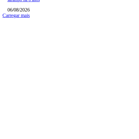
06/08/2026
Carregar mais
COLUNISTAS
Quem vigia os guardiões? O devido processo legal e os limites de atuação 
STF
Sobre relações políticas
Favela, comunidade ou periferia
MAIS POPULARES
Itaquá abre inscrições para vagas em creches, pré-escolas e 1º ano do
fundamental de 2027