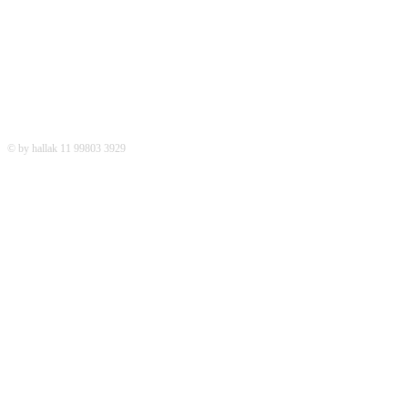
© by hallak 11 99803 3929