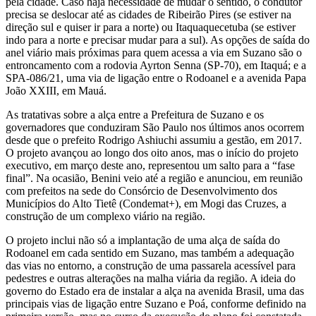
pela cidade. Caso haja necessidade de mudar o sentido, o condutor
precisa se deslocar até as cidades de Ribeirão Pires (se estiver na
direção sul e quiser ir para a norte) ou Itaquaquecetuba (se estiver
indo para a norte e precisar mudar para a sul). As opções de saída do
anel viário mais próximas para quem acessa a via em Suzano são o
entroncamento com a rodovia Ayrton Senna (SP-70), em Itaquá; e a
SPA-086/21, uma via de ligação entre o Rodoanel e a avenida Papa
João XXIII, em Mauá.
As tratativas sobre a alça entre a Prefeitura de Suzano e os
governadores que conduziram São Paulo nos últimos anos ocorrem
desde que o prefeito Rodrigo Ashiuchi assumiu a gestão, em 2017.
O projeto avançou ao longo dos oito anos, mas o início do projeto
executivo, em março deste ano, representou um salto para a “fase
final”. Na ocasião, Benini veio até a região e anunciou, em reunião
com prefeitos na sede do Consórcio de Desenvolvimento dos
Municípios do Alto Tietê (Condemat+), em Mogi das Cruzes, a
construção de um complexo viário na região.
O projeto inclui não só a implantação de uma alça de saída do
Rodoanel em cada sentido em Suzano, mas também a adequação
das vias no entorno, a construção de uma passarela acessível para
pedestres e outras alterações na malha viária da região. A ideia do
governo do Estado era de instalar a alça na avenida Brasil, uma das
principais vias de ligação entre Suzano e Poá, conforme definido na