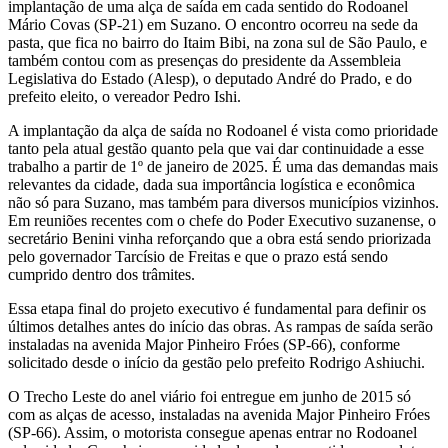
implantação de uma alça de saída em cada sentido do Rodoanel
Mário Covas (SP-21) em Suzano. O encontro ocorreu na sede da
pasta, que fica no bairro do Itaim Bibi, na zona sul de São Paulo, e
também contou com as presenças do presidente da Assembleia
Legislativa do Estado (Alesp), o deputado André do Prado, e do
prefeito eleito, o vereador Pedro Ishi.
A implantação da alça de saída no Rodoanel é vista como prioridade
tanto pela atual gestão quanto pela que vai dar continuidade a esse
trabalho a partir de 1º de janeiro de 2025. É uma das demandas mais
relevantes da cidade, dada sua importância logística e econômica
não só para Suzano, mas também para diversos municípios vizinhos.
Em reuniões recentes com o chefe do Poder Executivo suzanense, o
secretário Benini vinha reforçando que a obra está sendo priorizada
pelo governador Tarcísio de Freitas e que o prazo está sendo
cumprido dentro dos trâmites.
Essa etapa final do projeto executivo é fundamental para definir os
últimos detalhes antes do início das obras. As rampas de saída serão
instaladas na avenida Major Pinheiro Fróes (SP-66), conforme
solicitado desde o início da gestão pelo prefeito Rodrigo Ashiuchi.
O Trecho Leste do anel viário foi entregue em junho de 2015 só
com as alças de acesso, instaladas na avenida Major Pinheiro Fróes
(SP-66). Assim, o motorista consegue apenas entrar no Rodoanel