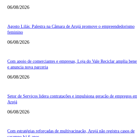
06/08/2026
Agosto Lilás: Palestra na Câmara de Arujá promove o empreendedorismo
feminino
06/08/2026
Com apoio de comerciantes e empresas, Loja do Vale Reciclar amplia bene
e anuncia nova parceria
06/08/2026
Setor de Serviços lidera contratações e impulsiona geração de empregos e
Arujá
06/08/2026
Com estratégias reforçadas de multivacinação, Arujá não registra casos de
sarampo há 6 anos