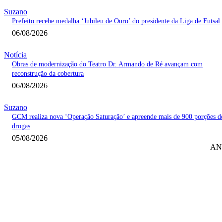
Suzano
Prefeito recebe medalha ‘Jubileu de Ouro’ do presidente da Liga de Futsal
06/08/2026
Notícia
Obras de modernização do Teatro Dr. Armando de Ré avançam com
reconstrução da cobertura
06/08/2026
Suzano
GCM realiza nova ‘Operação Saturação’ e apreende mais de 900 porções d
drogas
05/08/2026
AN