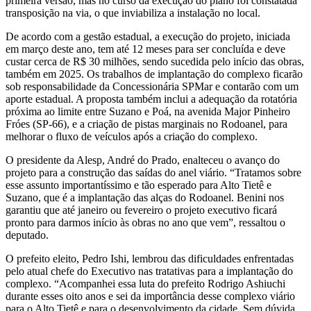
primeira versão, mas no curso da execução do plano foi constatada
transposição na via, o que inviabiliza a instalação no local.
De acordo com a gestão estadual, a execução do projeto, iniciada
em março deste ano, tem até 12 meses para ser concluída e deve
custar cerca de R$ 30 milhões, sendo sucedida pelo início das obras,
também em 2025. Os trabalhos de implantação do complexo ficarão
sob responsabilidade da Concessionária SPMar e contarão com um
aporte estadual. A proposta também inclui a adequação da rotatória
próxima ao limite entre Suzano e Poá, na avenida Major Pinheiro
Fróes (SP-66), e a criação de pistas marginais no Rodoanel, para
melhorar o fluxo de veículos após a criação do complexo.
O presidente da Alesp, André do Prado, enalteceu o avanço do
projeto para a construção das saídas do anel viário. “Tratamos sobre
esse assunto importantíssimo e tão esperado para Alto Tietê e
Suzano, que é a implantação das alças do Rodoanel. Benini nos
garantiu que até janeiro ou fevereiro o projeto executivo ficará
pronto para darmos início às obras no ano que vem”, ressaltou o
deputado.
O prefeito eleito, Pedro Ishi, lembrou das dificuldades enfrentadas
pelo atual chefe do Executivo nas tratativas para a implantação do
complexo. “Acompanhei essa luta do prefeito Rodrigo Ashiuchi
durante esses oito anos e sei da importância desse complexo viário
para o Alto Tietê e para o desenvolvimento da cidade. Sem dúvida,