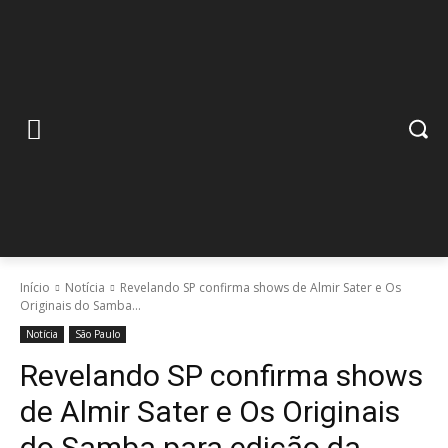
Início
Notícia
Revelando SP confirma shows de Almir Sater e Os
Originais do Samba...
Notícia
São Paulo
Revelando SP confirma shows
de Almir Sater e Os Originais
do Samba para edição da