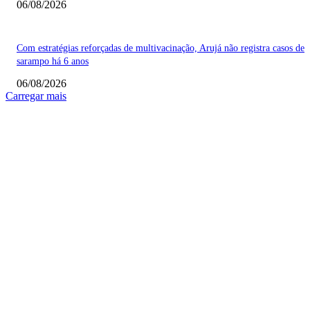
06/08/2026
Com estratégias reforçadas de multivacinação, Arujá não registra casos de
sarampo há 6 anos
06/08/2026
Carregar mais
COLUNISTAS
Quem vigia os guardiões? O devido processo legal e os limites de atuação 
STF
Sobre relações políticas
Favela, comunidade ou periferia