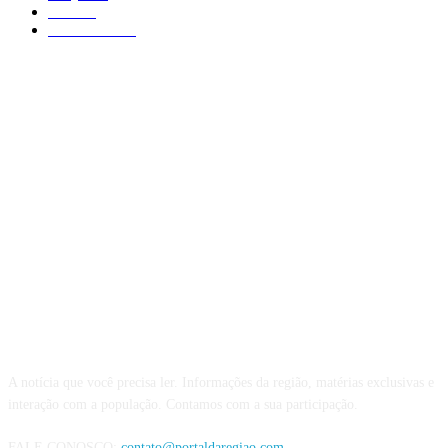
Poá
403
São Paulo
375
QUEM SOMOS
A notícia que você precisa ler. Informações da região, matérias exclusivas e
interação com a população. Contamos com a sua participação.
FALE CONOSCO:
contato@portaldaregiao.com