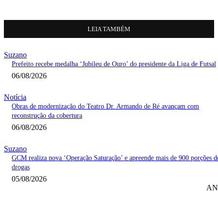
LEIA TAMBÉM
Suzano
Prefeito recebe medalha ‘Jubileu de Ouro’ do presidente da Liga de Futsal
06/08/2026
Notícia
Obras de modernização do Teatro Dr. Armando de Ré avançam com
reconstrução da cobertura
06/08/2026
Suzano
GCM realiza nova ‘Operação Saturação’ e apreende mais de 900 porções d
drogas
05/08/2026
AN