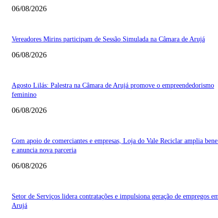
06/08/2026
Vereadores Mirins participam de Sessão Simulada na Câmara de Arujá
06/08/2026
Agosto Lilás: Palestra na Câmara de Arujá promove o empreendedorismo
feminino
06/08/2026
Com apoio de comerciantes e empresas, Loja do Vale Reciclar amplia bene
e anuncia nova parceria
06/08/2026
Setor de Serviços lidera contratações e impulsiona geração de empregos e
Arujá