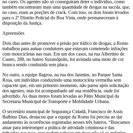
no carro. Os agentes não só conseguiram deter o indivíduo, como
também encontraram mais uma quantidade de drogas na sacola, que,
no caso, eram as porções de crack. Com isso, os dois foram levados
para o 2º Distrito Policial do Boa Vista, onde permaneceram à
disposição da Justiça.
Apreensões
Dois dias antes de promover a prisão por tráfico de drogas, a Romo
trabalhou para autuar condutores que estavam cometendo infrações
com motocicletas nas ruas. Em um dos casos, na rua Albertino de
Castro, 288, no bairro Suzanópolis, foi avistada uma moto de cor
branca sendo conduzida sem placa.
No outro, a equipe flagrou, na rua dos Jasmins, no Parque Santa
Rosa, um indivíduo conduzindo uma motocicleta vermelha sem
capacete que, em um primeiro momento, não parou após solicitação
dos agentes, mas foi acompanhado até sua residência, onde foi
advertido. As duas motos foram levadas ao Pátio Municipal da
Secretaria Municipal de Transporte e Mobilidade Urbana.
O secretário municipal de Segurança Cidadã, Francisco de Assis
Balbino Dias, destacou que a equipe da Romo foi precisa ao dar
andamento às ocorrências registradas nesses três bairros. “Buscamos
atuar para interromper a prática de atividade criminosa e das
infrações nas ruas, que podem colocar em risco não só os próprios