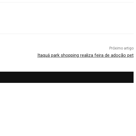
Próximo artigo
Itaquá park shopping realiza feira de adoção pet