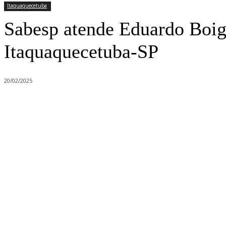
Itaquaquecetuba
Sabesp atende Eduardo Boigu
Itaquaquecetuba-SP
20/02/2025
Compartilhado