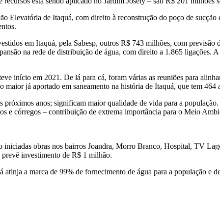
 recursos está sendo aplicado no Jardim Josely – são R$ 201 milhões so
o Elevatória de Itaquá, com direito à reconstrução do poço de sucção 
ntos.
nvestidos em Itaquá, pela Sabesp, outros R$ 743 milhões, com previsão d
nsão na rede de distribuição de água, com direito a 1.865 ligações. A am
ve início em 2021. De lá para cá, foram várias as reuniões para alinha
o maior já aportado em saneamento na história de Itaquá, que tem 464 
 próximos anos; significam maior qualidade de vida para a população. É
os e córregos – contribuição de extrema importância para o Meio Ambient
iniciadas obras nos bairros Joandra, Morro Branco, Hospital, TV Lag
o prevê investimento de R$ 1 milhão.
uá atinja a marca de 99% de fornecimento de água para a população e de