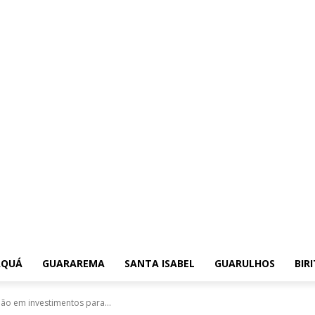
AQUÁ
GUARAREMA
SANTA ISABEL
GUARULHOS
BIR
ão em investimentos para...