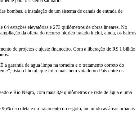
mente para o sistema sanitário.
das bombas, a instalação de um sistema de canais de entrada de
e 64 estações elevatórias e 273 quilômetros de obras lineares. No
pliação da oferta do recurso hídrico tratado inclui, ainda, os bairros
mento de projetos e ajuste financeiro. Com a liberação de R$ 1 bilhão
anos:
 a garantia de água limpa na torneira e o tratamento correto do
e”, lista o liberal, que foi o mais bem votado no País entre os
eado e Rio Negro, com mais 3,9 quilômetros de rede de água e uma
 96% na coleta e no tratamento do esgoto, incluindo as áreas urbanas