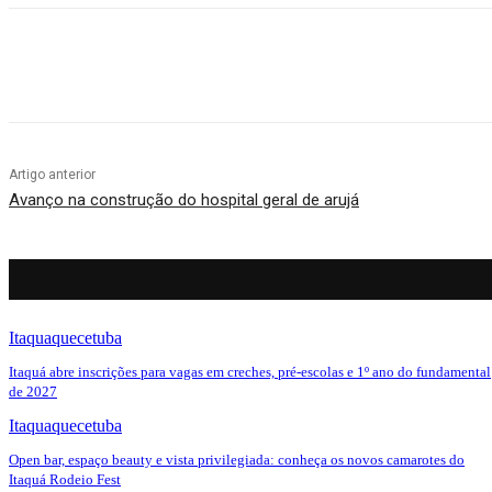
Compartilhado
Artigo anterior
Avanço na construção do hospital geral de arujá
Itaquaquecetuba
Itaquá abre inscrições para vagas em creches, pré-escolas e 1º ano do fundamental
de 2027
Itaquaquecetuba
Open bar, espaço beauty e vista privilegiada: conheça os novos camarotes do
Itaquá Rodeio Fest