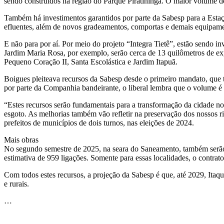
sendo construídos na região do Parque Piratininga. O maior volume de
Também há investimentos garantidos por parte da Sabesp para a Estaçã
efluentes, além de novos gradeamentos, comportas e demais equipame
E não para por aí. Por meio do projeto “Integra Tietê”, estão sendo i
Jardim Maria Rosa, por exemplo, serão cerca de 13 quilômetros de expa
Pequeno Coração II, Santa Escolástica e Jardim Itapuã.
Boigues pleiteava recursos da Sabesp desde o primeiro mandato, que te
por parte da Companhia bandeirante, o liberal lembra que o volume é 
“Estes recursos serão fundamentais para a transformação da cidade nos
esgoto. As melhorias também vão refletir na preservação dos nossos ri
prefeitos de municípios de dois turnos, nas eleições de 2024.
Mais obras
No segundo semestre de 2025, na seara do Saneamento, também serão 
estimativa de 959 ligações. Somente para essas localidades, o contrat
Com todos estes recursos, a projeção da Sabesp é que, até 2029, Itaq
e rurais.
…