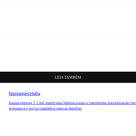
LEIA TAMBÉM
Itaquaquecetuba
Itaquá entrega 1,2 mil matrículas habitacionais e transforma regularização em
segurança e novos caminhos para as famílias