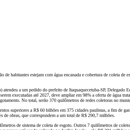
o de habitantes estejam com água encanada e cobertura de coleta de es
tendeu a um pedido do prefeito de Itaquaquecetuba-SP, Delegado Edua
 serem executadas até 2027, deve ampliar em 98% a oferta de água trat
otamento. No total, serão 370 quilômetros de redes coletoras no munic
entos superiores a R$ 60 bilhões em 375 cidades paulistas, a fim de ga
es de obras, que correspondem a um total de R$ 290,7 milhões.
lômetros de sistema de coleta de esgoto. Outros 7 quilômetros de coleto