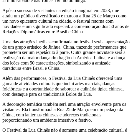
21h no sábado e das 10h às 18h no domingo.
Após o sucesso de visitantes na edição inaugural em 2023, que
atraiu um público diversificado e marcou a Rua 25 de Março como
um novo epicentro cultural na cidade, o festival retorna com
novidades e um significado especial: a comemoração dos 50 anos de
Relações Diplomáticas entre Brasil e China.
Uma das atrações inéditas confirmada no festival será a apresentação
de um grupo artístico de Jinhua, China, trazendo performances que
prometem ser um espetáculo à parte. Outra grande novidade será a
realização da maior dança do dragão da América Latina, e a dança
dos leões com 50 caracterizações, simbolizando a amizade
duradoura entre Brasil e China.
Além das performances, o Festival da Lua Chinês oferecerá uma
gama de atividades culturais que inclui artes marciais, danças
folclóricas e a oportunidade de saborear a culinária típica chinesa,
com destaque para os tradicionais Bolos da Lua.
A decoração temática também será uma atração envolvente para os
visitantes. Ela transformará a Rua 25 de Março em um pedaço da
China, com lanternas chinesas e adereços tradicionais,
proporcionando um ambiente imersivo e festivo.
O Festival da Lua Chinês não é somente uma celebração cultural, é