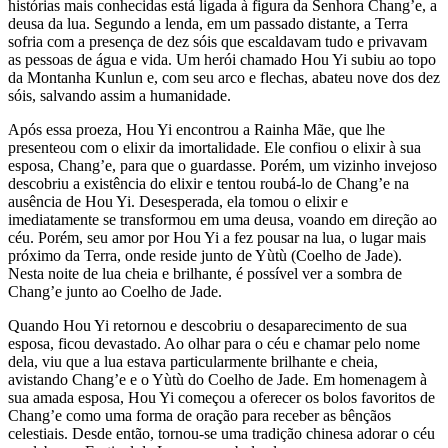
histórias mais conhecidas está ligada à figura da Senhora Chang’e, a
deusa da lua. Segundo a lenda, em um passado distante, a Terra
sofria com a presença de dez sóis que escaldavam tudo e privavam
as pessoas de água e vida. Um herói chamado Hou Yi subiu ao topo
da Montanha Kunlun e, com seu arco e flechas, abateu nove dos dez
sóis, salvando assim a humanidade.
Após essa proeza, Hou Yi encontrou a Rainha Mãe, que lhe
presenteou com o elixir da imortalidade. Ele confiou o elixir à sua
esposa, Chang’e, para que o guardasse. Porém, um vizinho invejoso
descobriu a existência do elixir e tentou roubá-lo de Chang’e na
ausência de Hou Yi. Desesperada, ela tomou o elixir e
imediatamente se transformou em uma deusa, voando em direção ao
céu. Porém, seu amor por Hou Yi a fez pousar na lua, o lugar mais
próximo da Terra, onde reside junto de Yùtù (Coelho de Jade).
Nesta noite de lua cheia e brilhante, é possível ver a sombra de
Chang’e junto ao Coelho de Jade.
Quando Hou Yi retornou e descobriu o desaparecimento de sua
esposa, ficou devastado. Ao olhar para o céu e chamar pelo nome
dela, viu que a lua estava particularmente brilhante e cheia,
avistando Chang’e e o Yùtù do Coelho de Jade. Em homenagem à
sua amada esposa, Hou Yi começou a oferecer os bolos favoritos de
Chang’e como uma forma de oração para receber as bênçãos
celestiais. Desde então, tornou-se uma tradição chinesa adorar o céu