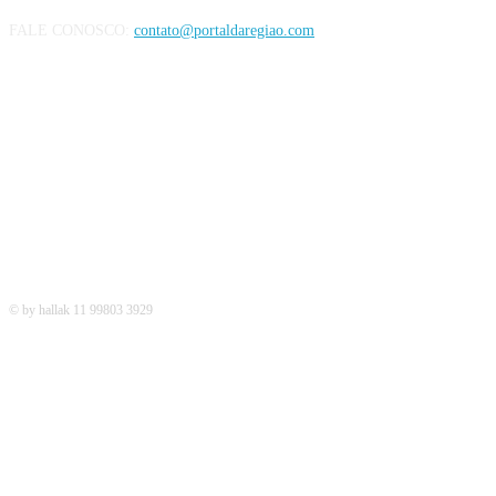
FALE CONOSCO:
contato@portaldaregiao.com
REDES SOCIAIS
© by hallak 11 99803 3929