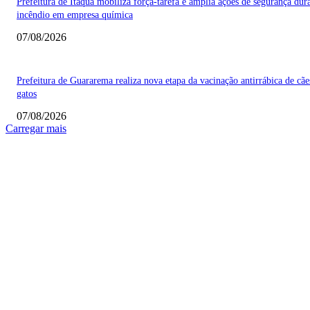
Prefeitura de Itaquá mobiliza força-tarefa e amplia ações de segurança dur
incêndio em empresa química
07/08/2026
Prefeitura de Guararema realiza nova etapa da vacinação antirrábica de cãe
gatos
07/08/2026
Carregar mais
COLUNISTAS
Quem vigia os guardiões? O devido processo legal e os limites de atuação 
STF
Sobre relações políticas