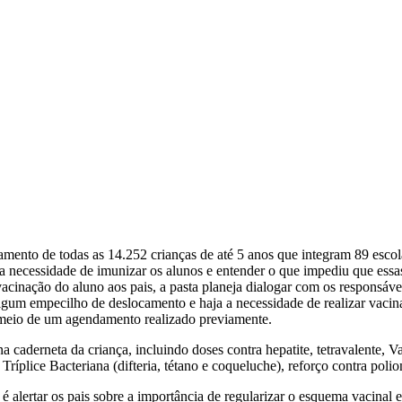
mento de todas as 14.252 crianças de até 5 anos que integram 89 escola
 da necessidade de imunizar os alunos e entender o que impediu que essa
vacinação do aluno aos pais, a pasta planeja dialogar com os responsáve
gum empecilho de deslocamento e haja a necessidade de realizar vacinaçã
r meio de um agendamento realizado previamente.
na caderneta da criança, incluindo doses contra hepatite, tetravalente
íplice Bacteriana (difteria, tétano e coqueluche), reforço contra poliom
é alertar os pais sobre a importância de regularizar o esquema vacinal e 