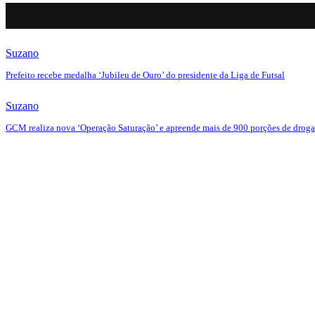
Suzano
Prefeito recebe medalha ‘Jubileu de Ouro’ do presidente da Liga de Futsal
Suzano
GCM realiza nova ‘Operação Saturação’ e apreende mais de 900 porções de droga