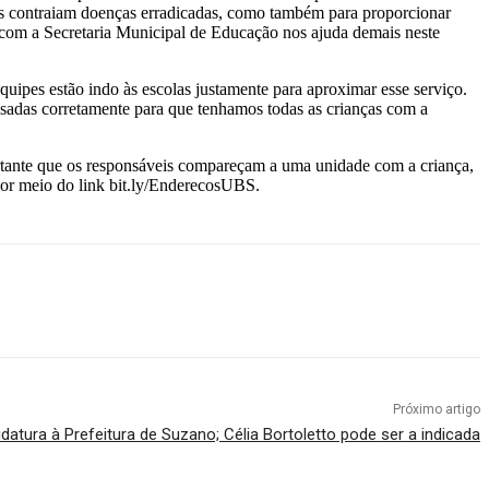
elas contraiam doenças erradicadas, como também para proporcionar
ia com a Secretaria Municipal de Educação nos ajuda demais neste
uipes estão indo às escolas justamente para aproximar esse serviço.
ssadas corretamente para que tenhamos todas as crianças com a
ortante que os responsáveis compareçam a uma unidade com a criança,
por meio do link bit.ly/EnderecosUBS.
Próximo artigo
atura à Prefeitura de Suzano; Célia Bortoletto pode ser a indicada