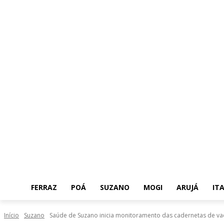
FERRAZ
POÁ
SUZANO
MOGI
ARUJÁ
IT
Início
Suzano
Saúde de Suzano inicia monitoramento das cadernetas de va