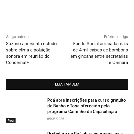
Artigo anterior
Próximo artigo
Suzano apresenta estudo
Fundo Social arrecada mais
sobre clima e poluição
de 4 mil caixas de bombons
sonora em reunião do
em gincana entre secretarias
Condemat+
e Câmara
LEIA TAMBÉM
Poá abre inscrições para curso gratuito
de Banho e Tosa oferecido pelo
programa Caminho da Capacitação
05/08/2026
Poá
Prefeitura de Poá abre inscrições para