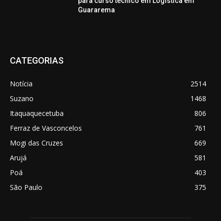
para curso técnico em Logística em
Guararema
CATEGORIAS
Notícia
2514
Suzano
1468
Itaquaquecetuba
806
Ferraz de Vasconcelos
761
Mogi das Cruzes
669
Arujá
581
Poá
403
São Paulo
375