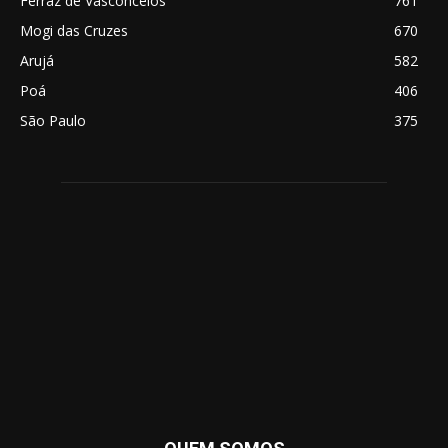
Ferraz de Vasconcelos
761
Mogi das Cruzes
670
Arujá
582
Poá
406
São Paulo
375