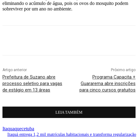
eliminando o acúmulo de água, pois os ovos do mosquito podem
sobreviver por um ano no ambiente.
Artigo anterior
Próximo artigo
Prefeitura de Suzano abre
Programa Capacita +
processo seletivo para vagas
Guararema abre inscrições
de estágio em 13 áreas
para cinco cursos gratuitos
LEIA TAMBÉM
Itaquaquecetuba
Itaquá entrega 1,2 mil matrículas habitacionais e transforma regularização