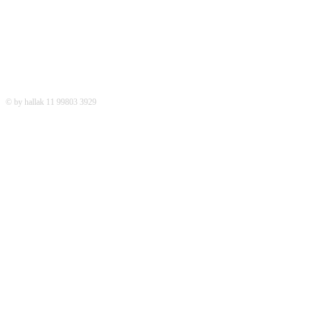
© by hallak 11 99803 3929