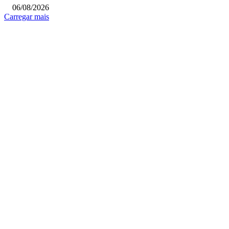
06/08/2026
Carregar mais
COLUNISTAS
Quem vigia os guardiões? O devido processo legal e os limites de atuação 
STF
Sobre relações políticas
Favela, comunidade ou periferia
MAIS POPULARES
Itaquá abre inscrições para vagas em creches, pré-escolas e 1º ano do
fundamental de 2027