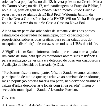
orientação à população: no dia 12, haverá palestra na Creche Maria
do Carmo Alves; no dia 13, terá panfletagem na Praça da Bíblia; já
no dia 14, panfletagem no Pronto Atendimento Guido Guida e
palestras para os alunos da EMEB Prof. Walquíria Janoni, da
Creche Neusa Gomes Pereira e da EMEB Wilson Vieira Rodrigues;
no dia 16, é a vez do mutirão Casa a Casa na Nova Poá.
Ainda fazem parte das atividades da semana visitas aos pontos
estratégicos cadastrados no município, com capacitação de
proprietários sobre as boas práticas para evitar criadouros do
mosquito e distribuição de cartazes em todas as UBSs da cidade.
A Vigilância em Saúde informa, ainda, que contará com a ajuda de
um carro de som, para que os moradores abram suas residências
para a realização de vistoria e a detecção de possíveis criadouros e
Avaliação de Densidade Larvária (ADL).
“Precisamos fazer a nossa parte. Nós, da Saúde, estamos atentos e
participando de tudo o que seja relativo ao combate de criadouros,
mas a população precisa fazer a sua parte, não deixando vasilhas e
caixas d’água descobertas e locais com água parada”, frisou o
secretário municipal de Saúde, Alexandre Provisor.
Governo
A Semana Estadual de Mobilização contra as Arboviroses,