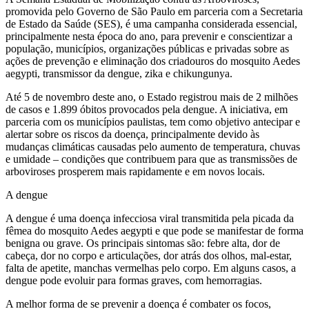
promovida pelo Governo de São Paulo em parceria com a Secretaria
de Estado da Saúde (SES), é uma campanha considerada essencial,
principalmente nesta época do ano, para prevenir e conscientizar a
população, municípios, organizações públicas e privadas sobre as
ações de prevenção e eliminação dos criadouros do mosquito Aedes
aegypti, transmissor da dengue, zika e chikungunya.
Até 5 de novembro deste ano, o Estado registrou mais de 2 milhões
de casos e 1.899 óbitos provocados pela dengue. A iniciativa, em
parceria com os municípios paulistas, tem como objetivo antecipar e
alertar sobre os riscos da doença, principalmente devido às
mudanças climáticas causadas pelo aumento de temperatura, chuvas
e umidade – condições que contribuem para que as transmissões de
arboviroses prosperem mais rapidamente e em novos locais.
A dengue
A dengue é uma doença infecciosa viral transmitida pela picada da
fêmea do mosquito Aedes aegypti e que pode se manifestar de forma
benigna ou grave. Os principais sintomas são: febre alta, dor de
cabeça, dor no corpo e articulações, dor atrás dos olhos, mal-estar,
falta de apetite, manchas vermelhas pelo corpo. Em alguns casos, a
dengue pode evoluir para formas graves, com hemorragias.
A melhor forma de se prevenir a doença é combater os focos,