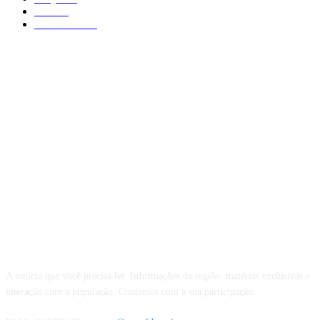
Poá
403
São Paulo
375
QUEM SOMOS
A notícia que você precisa ler. Informações da região, matérias exclusivas e
interação com a população. Contamos com a sua participação.