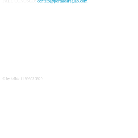
FALE CONOSCO:
contato@portaldaregiao.com
REDES SOCIAIS
© by hallak 11 99803 3929