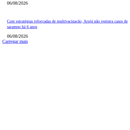
06/08/2026
Com estratégias reforçadas de multivacinação, Arujá não registra casos de
sarampo há 6 anos
06/08/2026
Carregar mais
COLUNISTAS
Quem vigia os guardiões? O devido processo legal e os limites de atuação 
STF
Sobre relações políticas
Favela, comunidade ou periferia