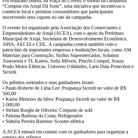
Foi realizado ontem, na Praça do Coreto, o sorteio da campanha
“Comprar em Arujá Dá Sorte”, uma iniciativa que incentivou o
comércio local e premiou consumidores que participaram
inscrevendo seus cupons no site da campanha.
O evento foi organizado pela Associação dos Comerciantes e
Empreendedores de Arujá (ACEA), com o apoio da Prefeitura
Municipal de Arujá, Secretaria de Desenvolvimento Econômico,
APIA, AECIA e CDL. A campanha contou também com o
patrocínio de importantes empresas e instituições locais, como AM
Materiais para Construção, Styllus Supermercados, Solution
Assessoria e TI, Kairos, Sofia Móveis, Pincéis Compel, Souza
Prado Motos Elétricas, Universo Utilidades, Laris Data Protection e
Sicredi.
Os prêmios sorteados e seus ganhadores foram:
• Paulo Roberto de Lima Lee: Poupança Sicredi no valor de R$
500,00
• Karen Menezes da Silva: Poupança Sicredi no valor de R$
1.000,00
• Stefani Borghi de Oliveira: Conjunto de sofá
• Paloma Barbosa da Costa: Refrigerador
• Sidnéia Pereira Barreira: Scooter elétrica
A ACEA entrará em contato com os ganhadores para organizar a
entrega dos prêmios.