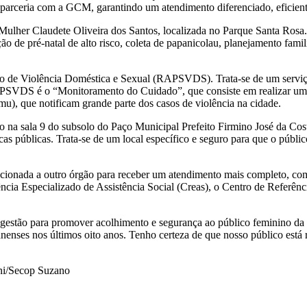
rceria com a GCM, garantindo um atendimento diferenciado, eficiente
 Mulher Claudete Oliveira dos Santos, localizada no Parque Santa Ros
 de pré-natal de alto risco, coleta de papanicolau, planejamento famil
o de Violência Doméstica e Sexual (RAPSVDS). Trata-se de um serviço
 RAPSVDS é o “Monitoramento do Cuidado”, que consiste em realizar um
, que notificam grande parte dos casos de violência na cidade.
o na sala 9 do subsolo do Paço Municipal Prefeito Firmino José da Cos
as públicas. Trata-se de um local específico e seguro para que o públic
 direcionada a outro órgão para receber um atendimento mais completo
ncia Especializado de Assistência Social (Creas), o Centro de Referênc
a gestão para promover acolhimento e segurança ao público feminino da
nenses nos últimos oito anos. Tenho certeza de que nosso público está
ni/Secop Suzano