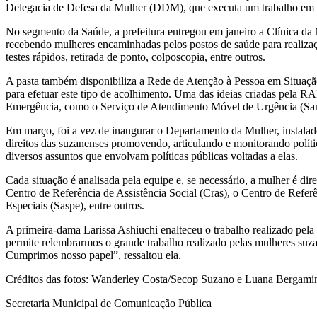
Delegacia de Defesa da Mulher (DDM), que executa um trabalho em pa
No segmento da Saúde, a prefeitura entregou em janeiro a Clínica da
recebendo mulheres encaminhadas pelos postos de saúde para realização
testes rápidos, retirada de ponto, colposcopia, entre outros.
A pasta também disponibiliza a Rede de Atenção à Pessoa em Situaçã
para efetuar este tipo de acolhimento. Uma das ideias criadas pela
Emergência, como o Serviço de Atendimento Móvel de Urgência (Samu)
Em março, foi a vez de inaugurar o Departamento da Mulher, instalad
direitos das suzanenses promovendo, articulando e monitorando polític
diversos assuntos que envolvam políticas públicas voltadas a elas.
Cada situação é analisada pela equipe e, se necessário, a mulher é
Centro de Referência de Assistência Social (Cras), o Centro de Referê
Especiais (Saspe), entre outros.
A primeira-dama Larissa Ashiuchi enalteceu o trabalho realizado pel
permite relembrarmos o grande trabalho realizado pelas mulheres suza
Cumprimos nosso papel”, ressaltou ela.
Créditos das fotos: Wanderley Costa/Secop Suzano e Luana Bergami
Secretaria Municipal de Comunicação Pública