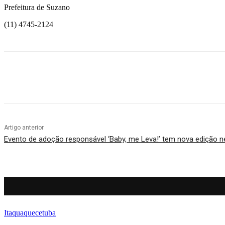
Prefeitura de Suzano
(11) 4745-2124
Compartilhado
Artigo anterior
Evento de adoção responsável ‘Baby, me Leva!’ tem nova edição 
Itaquaquecetuba