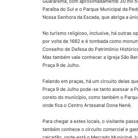
Guararema, com aproximadamente 30 mil hab
Paraíba do Sul e o Parque Municipal da Ped
Nossa Senhora da Escada, que abriga a úni
No turismo religioso, inclusive, há outras o
por volta de 1682 e é tombada como monume
Conselho de Defesa do Patrimônio Histórico,
Mas também vale conhecer a Igreja São Bene
Praça 9 de Julho.
Falando em praças, há um circuito delas qu
Praça 9 de Julho pode-se tanto acessar a Pr
coreto do município, como também o Parque
onde fica o Centro Artesanal Dona Nenê.
Para chegar a estes locais, o visitante pass
também conhece o circuito comercial e gast
calçadão, onde está o Mercado Municipal Juv