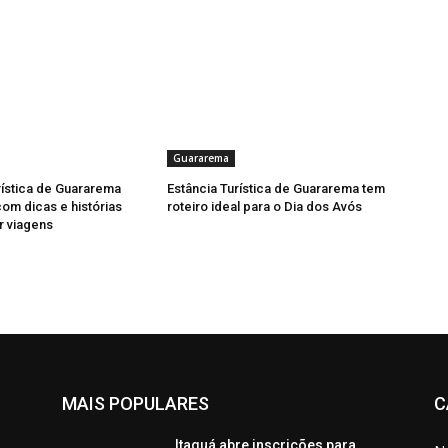
Guararema
rística de Guararema
Estância Turística de Guararema tem
com dicas e histórias
roteiro ideal para o Dia dos Avós
r viagens
MAIS POPULARES
C
Itaquá abre inscrições para