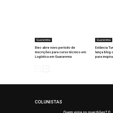
Guararema
Guararema
Etec abre novo período de
Estância Tu
inscrições para curso técnico em
lança blog 
Logística em Guararema
para inspira
COLUNISTAS
Quem vigia os guardiões? O