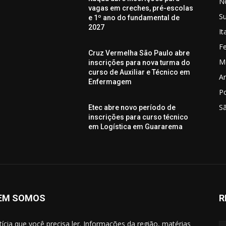
No
vagas em creches, pré-escolas
S
e 1º ano do fundamental de
2027
I
Fe
Cruz Vermelha São Paulo abre
M
inscrições para nova turma do
curso de Auxiliar e Técnico em
Ar
Enfermagem
P
S
Etec abre novo período de
inscrições para curso técnico
em Logística em Guararema
EM SOMOS
R
tícia que você precisa ler. Informações da região, matérias