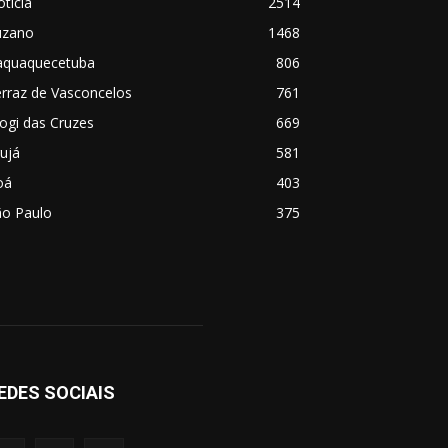
tícia
2514
uzano
1468
taquaquecetuba
806
rraz de Vasconcelos
761
ogi das Cruzes
669
ujá
581
oá
403
ão Paulo
375
EDES SOCIAIS