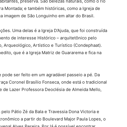
itantes, preserva. São belezas naturais, como o rio
ra Montada; e também históricas, como a Igreja de
ca imagem de São Longuinho em altar do Brasil.
pções. Uma delas é a Igreja D’Ajuda, que foi construída
nto de interesse Histórico – arquitetônico pelo
 Arqueológico, Artístico e Turístico (Condephaat).
dito, que é a Igreja Matriz de Guararema e fica na
e pode ser feito em um agradável passeio a pé. Da
aça Coronel Brasílio Fonseca, onde está o tradicional
 de Lazer Professora Deoclésia de Almeida Mello,
a pelo Pátio Zé da Bala e Travessia Dona Victoria e
ronômico a partir do Boulevard Major Paula Lopes, o
enal Alves Pereira. Por lá é possível encontrar