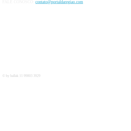
FALE CONOSCO:
contato@portaldaregiao.com
REDES SOCIAIS
© by hallak 11 99803 3929