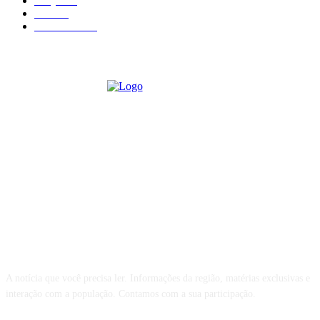
Arujá
582
Poá
406
São Paulo
375
QUEM SOMOS
A notícia que você precisa ler. Informações da região, matérias exclusivas e
interação com a população. Contamos com a sua participação.