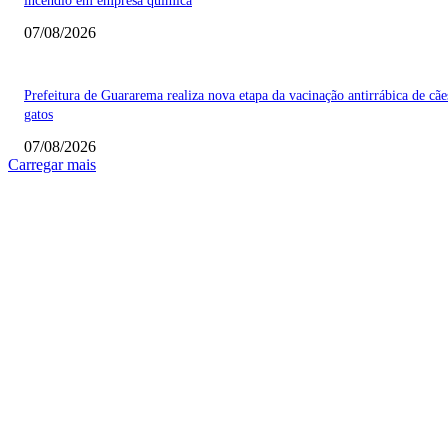
incêndio em empresa química
07/08/2026
Prefeitura de Guararema realiza nova etapa da vacinação antirrábica de cãe
gatos
07/08/2026
Carregar mais
COLUNISTAS
Quem vigia os guardiões? O devido processo legal e os limites de atuação 
STF
Sobre relações políticas