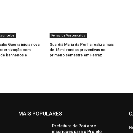
sconcelos
Ferraz de Vasconcelos
ílio Guerra inicia nova
Guardiã Maria da Penha realiza mais
odernização com
de 18 mil rondas preventivas no
de banheiros e
primeiro semestre em Ferraz
MAIS POPULARES
C
Prefeitura de Poá abre
No
inscrições para o Projeto