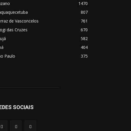
uzano
1470
taquaquecetuba
807
rraz de Vasconcelos
761
ogi das Cruzes
670
ujá
582
oá
404
ão Paulo
375
EDES SOCIAIS