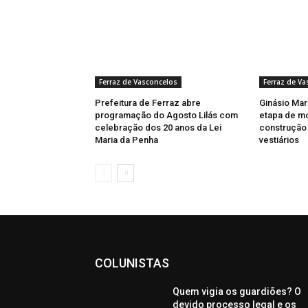
Ferraz de Vasconcelos
Ferraz de Va
Prefeitura de Ferraz abre
Ginásio Marc
programação do Agosto Lilás com
etapa de m
celebração dos 20 anos da Lei
construção 
Maria da Penha
vestiários
COLUNISTAS
Quem vigia os guardiões? O
devido processo legal e os