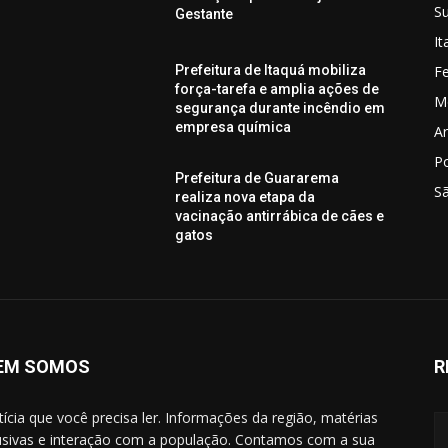
S
Gestante
I
Fe
Prefeitura de Itaquá mobiliza
força-tarefa e amplia ações de
M
segurança durante incêndio em
empresa química
Ar
P
Prefeitura de Guararema
S
realiza nova etapa da
vacinação antirrábica de cães e
gatos
EM SOMOS
R
tícia que você precisa ler. Informações da região, matérias
usivas e interação com a população. Contamos com a sua