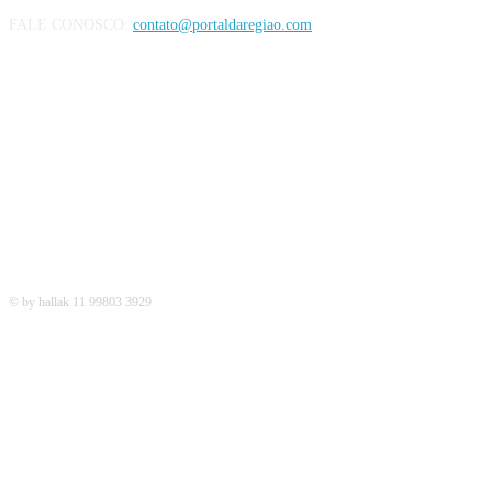
FALE CONOSCO:
contato@portaldaregiao.com
REDES SOCIAIS
© by hallak 11 99803 3929