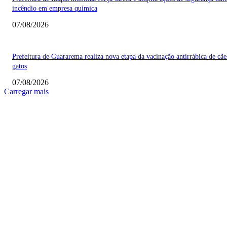
incêndio em empresa química
07/08/2026
Prefeitura de Guararema realiza nova etapa da vacinação antirrábica de cãe
gatos
07/08/2026
Carregar mais
COLUNISTAS
Quem vigia os guardiões? O devido processo legal e os limites de atuação 
STF
Sobre relações políticas