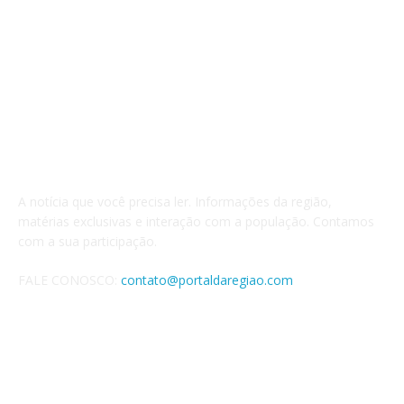
QUEM SOMOS
A notícia que você precisa ler. Informações da região,
matérias exclusivas e interação com a população. Contamos
com a sua participação.
FALE CONOSCO:
contato@portaldaregiao.com
REDES SOCIAIS