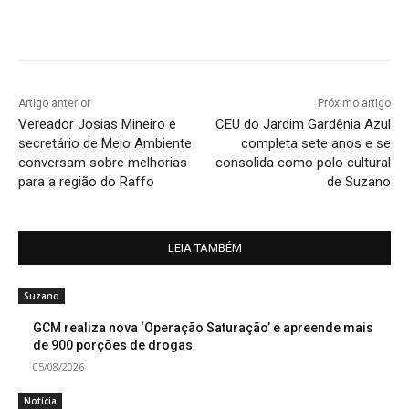
Artigo anterior
Próximo artigo
Vereador Josias Mineiro e
CEU do Jardim Gardênia Azul
secretário de Meio Ambiente
completa sete anos e se
conversam sobre melhorias
consolida como polo cultural
para a região do Raffo
de Suzano
LEIA TAMBÉM
Suzano
GCM realiza nova ‘Operação Saturação’ e apreende mais
de 900 porções de drogas
05/08/2026
Notícia