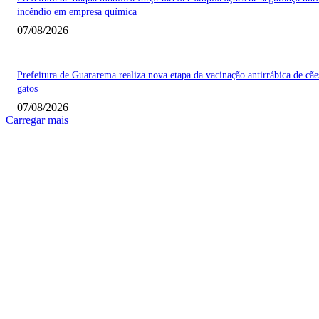
incêndio em empresa química
07/08/2026
Prefeitura de Guararema realiza nova etapa da vacinação antirrábica de cãe
gatos
07/08/2026
Carregar mais
COLUNISTAS
Quem vigia os guardiões? O devido processo legal e os limites de atuação 
STF
Sobre relações políticas
Favela, comunidade ou periferia