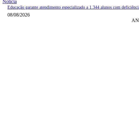
Notícia
Educação garante atendimento especializado a 1.344 alunos com deficiênci
08/08/2026
AN