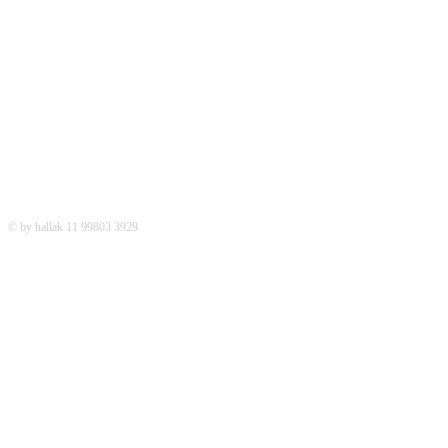
REDES SOCIAIS
© by hallak 11 99803 3929