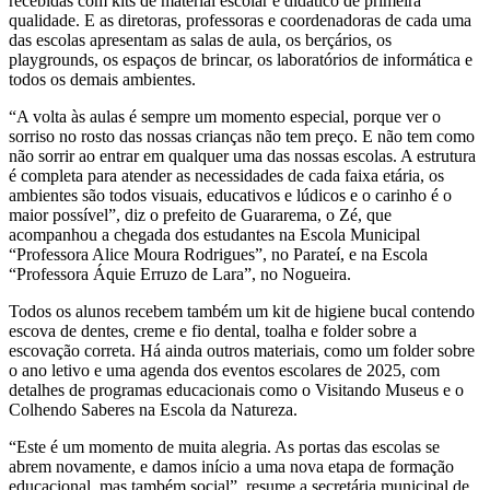
recebidas com kits de material escolar e didático de primeira
qualidade. E as diretoras, professoras e coordenadoras de cada uma
das escolas apresentam as salas de aula, os berçários, os
playgrounds, os espaços de brincar, os laboratórios de informática e
todos os demais ambientes.
“A volta às aulas é sempre um momento especial, porque ver o
sorriso no rosto das nossas crianças não tem preço. E não tem como
não sorrir ao entrar em qualquer uma das nossas escolas. A estrutura
é completa para atender as necessidades de cada faixa etária, os
ambientes são todos visuais, educativos e lúdicos e o carinho é o
maior possível”, diz o prefeito de Guararema, o Zé, que
acompanhou a chegada dos estudantes na Escola Municipal
“Professora Alice Moura Rodrigues”, no Parateí, e na Escola
“Professora Áquie Erruzo de Lara”, no Nogueira.
Todos os alunos recebem também um kit de higiene bucal contendo
escova de dentes, creme e fio dental, toalha e folder sobre a
escovação correta. Há ainda outros materiais, como um folder sobre
o ano letivo e uma agenda dos eventos escolares de 2025, com
detalhes de programas educacionais como o Visitando Museus e o
Colhendo Saberes na Escola da Natureza.
“Este é um momento de muita alegria. As portas das escolas se
abrem novamente, e damos início a uma nova etapa de formação
educacional, mas também social”, resume a secretária municipal de