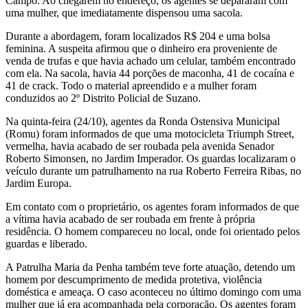
Campo. Ao chegarem no endereço, os agentes se depararam com
uma mulher, que imediatamente dispensou uma sacola.
Durante a abordagem, foram localizados R$ 204 e uma bolsa
feminina. A suspeita afirmou que o dinheiro era proveniente de
venda de trufas e que havia achado um celular, também encontrado
com ela. Na sacola, havia 44 porções de maconha, 41 de cocaína e
41 de crack. Todo o material apreendido e a mulher foram
conduzidos ao 2º Distrito Policial de Suzano.
Na quinta-feira (24/10), agentes da Ronda Ostensiva Municipal
(Romu) foram informados de que uma motocicleta Triumph Street,
vermelha, havia acabado de ser roubada pela avenida Senador
Roberto Simonsen, no Jardim Imperador. Os guardas localizaram o
veículo durante um patrulhamento na rua Roberto Ferreira Ribas, no
Jardim Europa.
Em contato com o proprietário, os agentes foram informados de que
a vítima havia acabado de ser roubada em frente à própria
residência. O homem compareceu no local, onde foi orientado pelos
guardas e liberado.
A Patrulha Maria da Penha também teve forte atuação, detendo um
homem por descumprimento de medida protetiva, violência
doméstica e ameaça. O caso aconteceu no último domingo com uma
mulher que já era acompanhada pela corporação. Os agentes foram