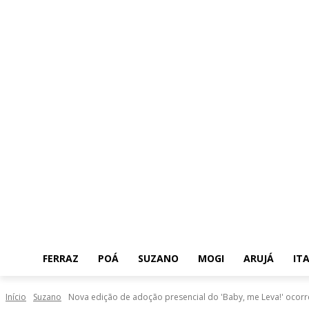
FERRAZ
POÁ
SUZANO
MOGI
ARUJÁ
IT
Início
Suzano
Nova edição de adoção presencial do 'Baby, me Leva!' ocor