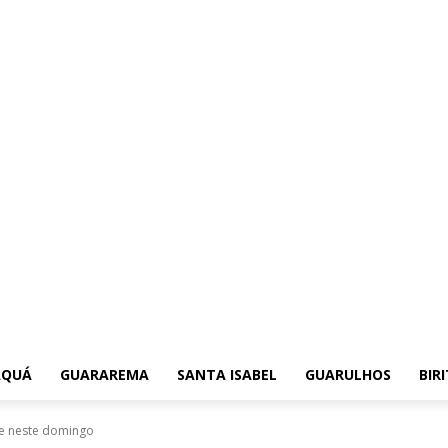
AQUÁ
GUARAREMA
SANTA ISABEL
GUARULHOS
BIR
re neste domingo