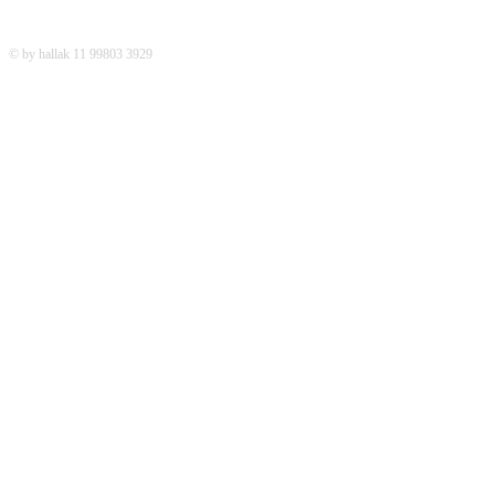
© by hallak 11 99803 3929