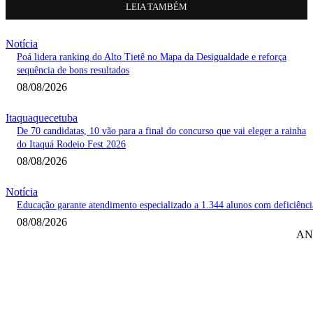
LEIA TAMBÉM
Notícia
Poá lidera ranking do Alto Tietê no Mapa da Desigualdade e reforça
sequência de bons resultados
08/08/2026
Itaquaquecetuba
De 70 candidatas, 10 vão para a final do concurso que vai eleger a rainha
do Itaquá Rodeio Fest 2026
08/08/2026
Notícia
Educação garante atendimento especializado a 1.344 alunos com deficiênci
08/08/2026
AN