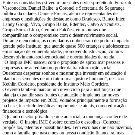
Entre os convidados estiveram presentes o vice-prefeito de Ferraz de
Vasconcelos, Daniel Balke, a Coronel e Secretária de Segurança
pública da cidade, Daniele Freitas, além de representantes de
empresas e instituições de destaque como Bradesco, Banco Inter,
Landy Group, Vivo, Grupo Balke, Edentec, Calvo Atacadista,
Grupo Souza Lima, Gerando Falcões, entre outras que
compartilham o compromisso com o desenvolvimento social.
Durante o encontro, os convidados conheceram de perto o impacto
gerado pelo Instituto, que atende quase 500 crianças e adolescentes
em situação de vulnerabilidade, promovendo educação, cultura,
desenvolvimento socioemocional e oportunidades de renda.
“O Inspira IMC nasceu com o propósito de aproximar pessoas e
empresas que acreditam no poder da transformação social.
Queremos despertar sonhos e mostrar que investir em educação é
plantar as sementes de um futuro mais justo e humano”, destacou
Kethlin Cordeiro, presidente do Instituto Melo Cordeiro.
O evento também marcou um novo ciclo para a instituição que
planeja expandir suas frentes de atuação e implementar novos
projetos de impacto em 2026, voltados principalmente a formação
na base, inserindo temáticas importantes e atuais, como educação
financeira e tecnológica.
“Quando o setor privado se une ao social, a mudança acontece de
verdade. O Inspira IMC é sobre conexão e escolhas. Conectar
propósitos, talentos e possibilidades. Tem escolhas que não fazemos,
como a família que nascemos ou nossa condição financeira, mas