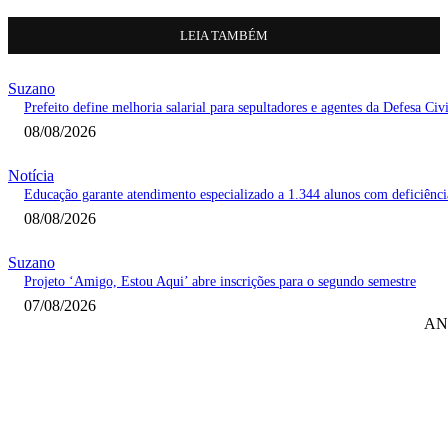
LEIA TAMBÉM
Suzano
Prefeito define melhoria salarial para sepultadores e agentes da Defesa Civi
08/08/2026
Notícia
Educação garante atendimento especializado a 1.344 alunos com deficiênci
08/08/2026
Suzano
Projeto ‘Amigo, Estou Aqui’ abre inscrições para o segundo semestre
07/08/2026
AN