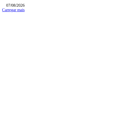
07/08/2026
Carregar mais
COLUNISTAS
Quem vigia os guardiões? O devido processo legal e os limites de atuação 
STF
Sobre relações políticas
Favela, comunidade ou periferia
MAIS POPULARES
Fundo Social de Poá abre inscrições para nova etapa dos cursos gratuitos d
projeto Mãos que Fazem