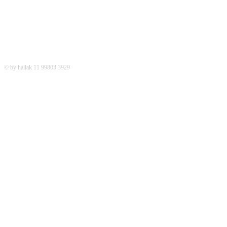
© by hallak 11 99803 3929